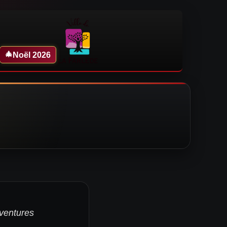
🎄
Noël 2026
aventures